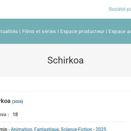
Société p
tualités
Films et séries
Espace producteur
Espace ac
Schirkoa
rkoa
(
2025
)
ova :
18
min
-
Animation
,
Fantastique
,
Science-Fiction
-
2025