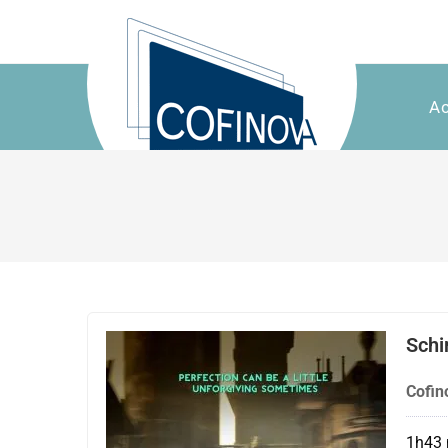
Ac
Schi
Cofin
1h43 