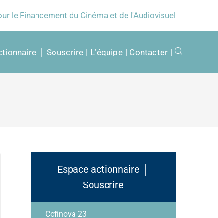
our le Financement du Cinéma et de l'Audiovisuel
tionnaire │ Souscrire
L’équipe
Contacter
Espace actionnaire │
Souscrire
Cofinova 23