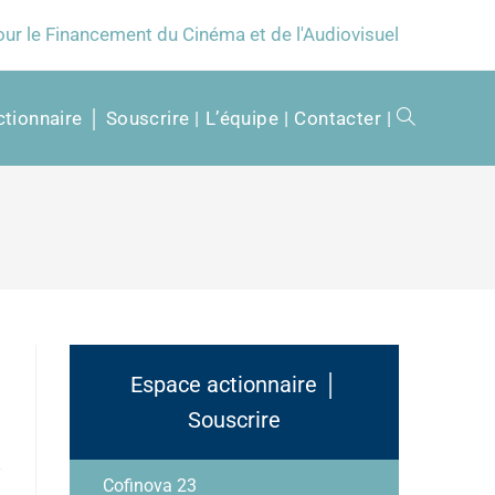
our le Financement du Cinéma et de l'Audiovisuel
tionnaire │ Souscrire
L’équipe
Contacter
Espace actionnaire │
Souscrire
Cofinova 23