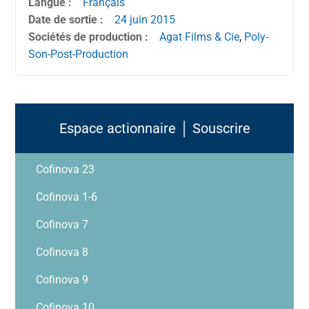
Langue :
Français
Date de sortie :
24 juin
2015
Sociétés de production :
Agat Films & Cie
,
Poly-
Son-Post-Production
Espace actionnaire │ Souscrire
Cofinova 23
Cofinova 1-6
Cofinova 7
Cofinova 8
Cofinova 9
Cofinova 10