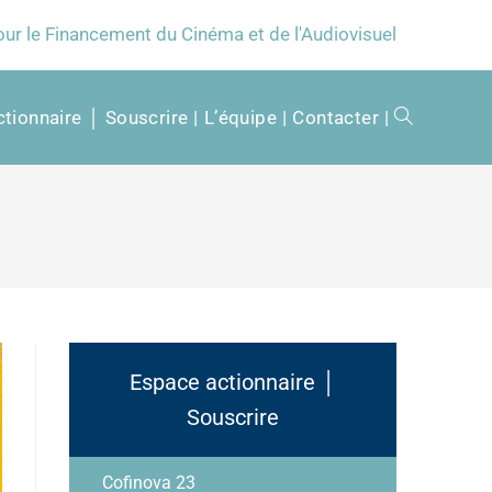
our le Financement du Cinéma et de l'Audiovisuel
tionnaire │ Souscrire
L’équipe
Contacter
Espace actionnaire │
Souscrire
Cofinova 23