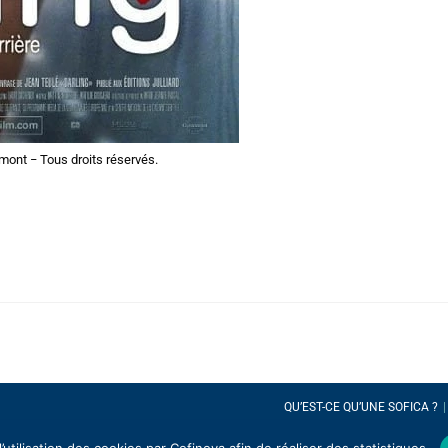
ont − Tous droits réservés.
QU’EST-CE QU’UNE SOFICA ?