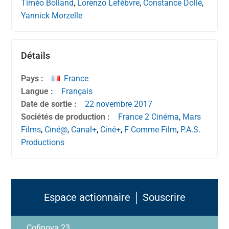
Timéo Bolland
,
Lorenzo Lefèbvre
,
Constance Dollé
,
Yannick Morzelle
Détails
Pays :
France
Langue :
Français
Date de sortie :
22 novembre
2017
Sociétés de production :
France 2 Cinéma
,
Mars
Films
,
Ciné@
,
Canal+
,
Ciné+
,
F Comme Film
,
P.A.S.
Productions
Espace actionnaire │ Souscrire
Cofinova 23