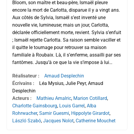
Bloom, son maître et beau-père, Ismaël pleure
encore la mort de Carlotta, disparue il y a vingt ans.
Aux côtés de Sylvia, Ismaël s’est inventé une
nouvelle vie, lumineuse; mais un jour, Carlotta,
déclarée officiellement morte, revient. Sylvia s’enfuit
; Ismaël rejette Carlotta. Sa raison semble vaciller et
il quitte le tournage pour retrouver sa maison
familiale à Roubaix. Là, il s’enferme, assailli par ses
fantômes. Jusqu’à ce que la vie s’impose à lui…
Réalisateur :
Arnaud Desplechin
Écrivains :
Léa Mysius, Julie Peyr, Arnaud
Desplechin
Acteurs :
Mathieu Amalric
,
Marion Cotillard
,
Charlotte Gainsbourg
,
Louis Garrel
,
Alba
Rohrwacher
,
Samir Guesmi
,
Hippolyte Girardot
,
László Szabó
,
Jacques Nolot
,
Catherine Mouchet