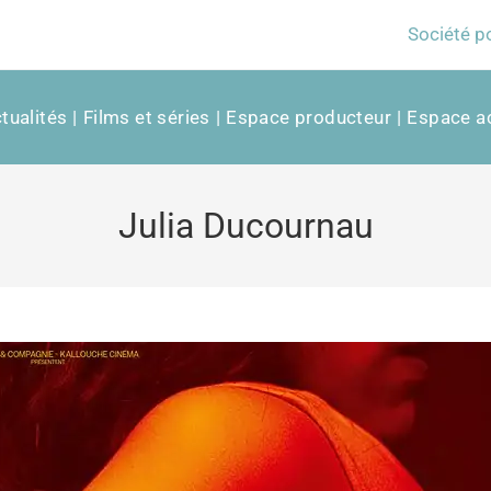
Société p
tualités
Films et séries
Espace producteur
Espace ac
Julia Ducournau