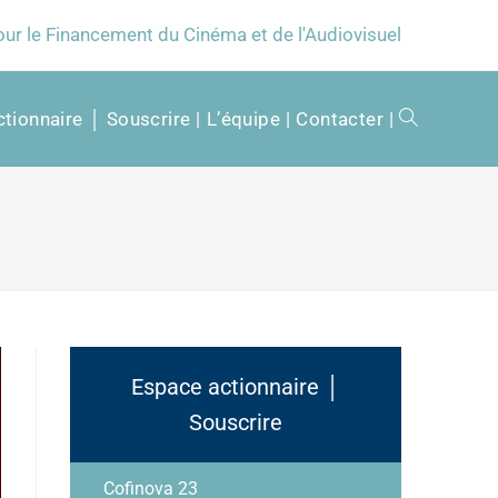
our le Financement du Cinéma et de l'Audiovisuel
tionnaire │ Souscrire
L’équipe
Contacter
Espace actionnaire │
Souscrire
Cofinova 23