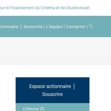
our le Financement du Cinéma et de l'Audiovisuel
tionnaire │ Souscrire
L’équipe
Contacter
Espace actionnaire │
Souscrire
Cofinova 23