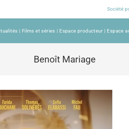
Société p
tualités
Films et séries
Espace producteur
Espace ac
Benoît Mariage