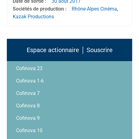
Date de sortie :
30 août
2017
Sociétés de production :
Rhône-Alpes Cinéma
,
Kazak Productions
Espace actionnaire │ Souscrire
Cofinova 23
Cofinova 1-6
Cofinova 7
Cofinova 8
Cofinova 9
Cofinova 10