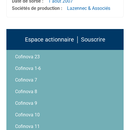
Date de sortie :
1 août
2007
Sociétés de production :
Lazennec & Associés
Espace actionnaire │ Souscrire
Cofinova 23
Cofinova 1-6
Cofinova 7
Cofinova 8
Cofinova 9
Cofinova 10
Cofinova 11