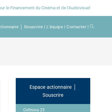
our le Financement du Cinéma et de l'Audiovisuel
tionnaire │ Souscrire
L’équipe
Contacter
Espace actionnaire │
Souscrire
Cofinova 23