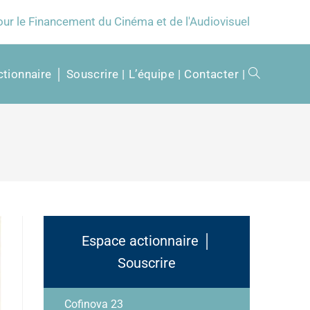
our le Financement du Cinéma et de l'Audiovisuel
tionnaire │ Souscrire
L’équipe
Contacter
Espace actionnaire │
Souscrire
Cofinova 23