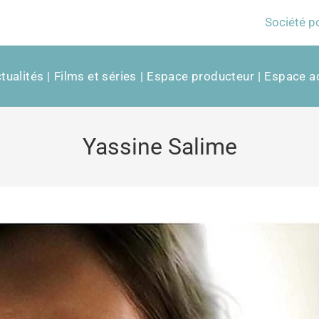
Société p
tualités
Films et séries
Espace producteur
Espace ac
Yassine Salime