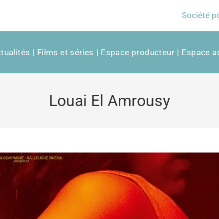
Société p
tualités
Films et séries
Espace producteur
Espace ac
Louai El Amrousy