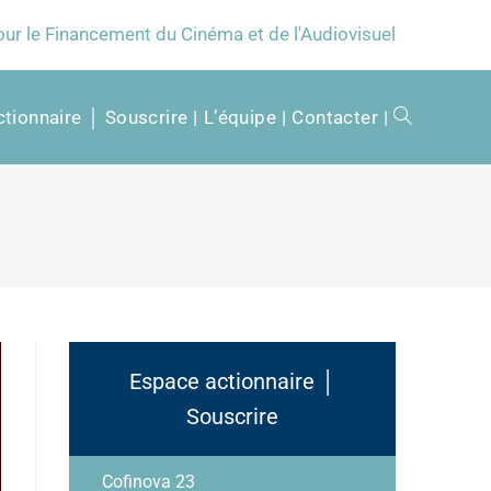
our le Financement du Cinéma et de l'Audiovisuel
tionnaire │ Souscrire
L’équipe
Contacter
Espace actionnaire │
Souscrire
Cofinova 23