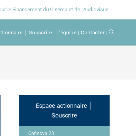
our le Financement du Cinéma et de l'Audiovisuel
tionnaire │ Souscrire
L’équipe
Contacter
Espace actionnaire │
Souscrire
Cofinova 23