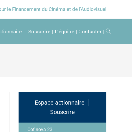
our le Financement du Cinéma et de l'Audiovisuel
tionnaire │ Souscrire
L’équipe
Contacter
Espace actionnaire │
Souscrire
Cofinova 23