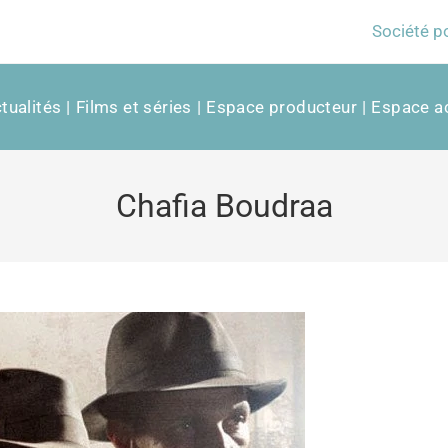
Société p
tualités
Films et séries
Espace producteur
Espace ac
Chafia Boudraa