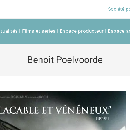
Société p
tualités
Films et séries
Espace producteur
Espace ac
Benoît Poelvoorde