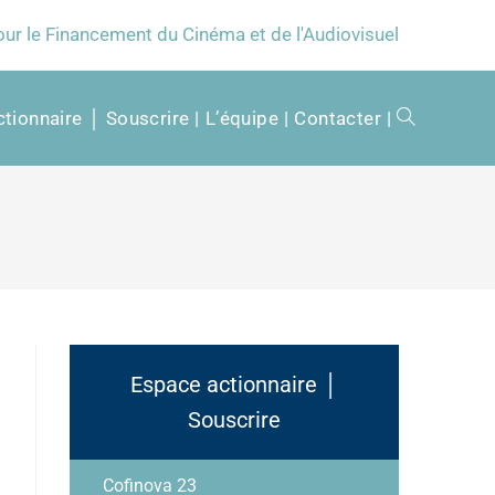
our le Financement du Cinéma et de l'Audiovisuel
tionnaire │ Souscrire
L’équipe
Contacter
Espace actionnaire │
Souscrire
Cofinova 23