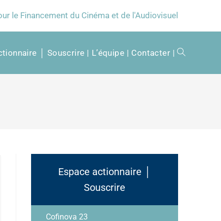
our le Financement du Cinéma et de l'Audiovisuel
tionnaire │ Souscrire
L’équipe
Contacter
Espace actionnaire │
Souscrire
Cofinova 23