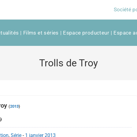
Société p
tualités
Films et séries
Espace producteur
Espace ac
Trolls de Troy
Troy
(
2013
)
9
tion
,
Série
-
1 janvier
2013