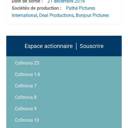
Date de sortie :
21 décembre
2016
Sociétés de production :
Pathé Pictures
International
,
Deal Productions
,
Bonjour Pictures
Espace actionnaire │ Souscrire
Cofinova 23
Cofinova 1-6
Cofinova 7
Cofinova 8
Cofinova 9
Cofinova 10