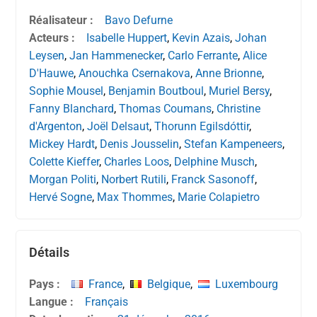
Réalisateur :
Bavo Defurne
Acteurs :
Isabelle Huppert
,
Kevin Azais
,
Johan
Leysen
,
Jan Hammenecker
,
Carlo Ferrante
,
Alice
D'Hauwe
,
Anouchka Csernakova
,
Anne Brionne
,
Sophie Mousel
,
Benjamin Boutboul
,
Muriel Bersy
,
Fanny Blanchard
,
Thomas Coumans
,
Christine
d'Argenton
,
Joël Delsaut
,
Thorunn Egilsdóttir
,
Mickey Hardt
,
Denis Jousselin
,
Stefan Kampeneers
,
Colette Kieffer
,
Charles Loos
,
Delphine Musch
,
Morgan Politi
,
Norbert Rutili
,
Franck Sasonoff
,
Hervé Sogne
,
Max Thommes
,
Marie Colapietro
Détails
Pays :
France
,
Belgique
,
Luxembourg
Langue :
Français