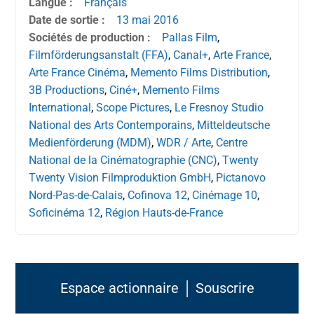
Langue :
Français
Date de sortie :
13 mai
2016
Sociétés de production :
Pallas Film
,
Filmförderungsanstalt (FFA)
,
Canal+
,
Arte France
,
Arte France Cinéma
,
Memento Films Distribution
,
3B Productions
,
Ciné+
,
Memento Films
International
,
Scope Pictures
,
Le Fresnoy Studio
National des Arts Contemporains
,
Mitteldeutsche
Medienförderung (MDM)
,
WDR / Arte
,
Centre
National de la Cinématographie (CNC)
,
Twenty
Twenty Vision Filmproduktion GmbH
,
Pictanovo
Nord-Pas-de-Calais
,
Cofinova 12
,
Cinémage 10
,
Soficinéma 12
,
Région Hauts-de-France
Espace actionnaire │ Souscrire