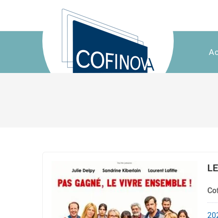
Ac
L
Cof
20