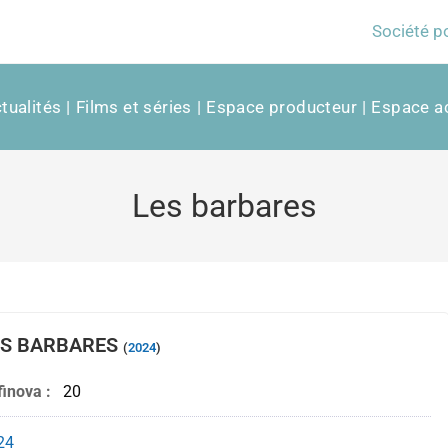
Société p
tualités
Films et séries
Espace producteur
Espace ac
Les barbares
ES BARBARES
(
2024
)
inova :
20
24