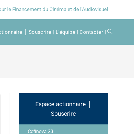
our le Financement du Cinéma et de l'Audiovisuel
tionnaire │ Souscrire
L’équipe
Contacter
Espace actionnaire │
Souscrire
Cofinova 23