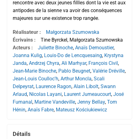
rencontre avec deux jeunes fillles dont la vie est aux
antipodes de la sienne va avoir des conséquences
majeures sur une existence trop rangée.
Réalisateur :
Małgorzata Szumowska
Écrivains :
Tine Byrckel, Małgorzata Szumowska
Acteurs :
Juliette Binoche
,
Anaïs Demoustier
,
Joanna Kulig
,
Louis-Do de Lencquesaing
,
Krystyna
Janda
,
Andrzej Chyra
,
Ali Marhyar
,
François Civil
,
Jean-Marie Binoche
,
Pablo Beugnet
,
Valérie Dréville
,
Jean-Louis Coulloc'h
,
Arthur Moncla
,
Scali
Delpeyrat
,
Laurence Ragon
,
Alain Libolt
,
Swann
Arlaud
,
Nicolas Layani
,
Laurent Jumeaucourt
,
José
Fumanal
,
Martine Vandeville
,
Jenny Bellay
,
Tom
Hénin
,
Anaïs Fabre
,
Mateusz Kościukiewicz
Détails