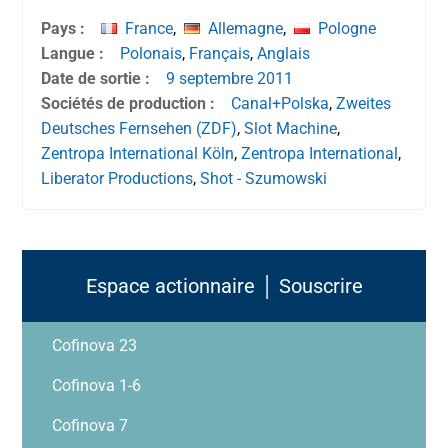
Pays :
France
,
Allemagne
,
Pologne
Langue :
Polonais
,
Français
,
Anglais
Date de sortie :
9 septembre
2011
Sociétés de production :
Canal+Polska
,
Zweites
Deutsches Fernsehen (ZDF)
,
Slot Machine
,
Zentropa International Köln
,
Zentropa International
,
Liberator Productions
,
Shot - Szumowski
Espace actionnaire │ Souscrire
Cofinova 23
Cofinova 1-6
Cofinova 7