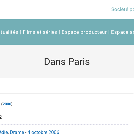
Société p
tualités
Films et séries
Espace producteur
Espace ac
Dans Paris
s
(
2006
)
2
die
,
Drame
-
4 octobre
2006