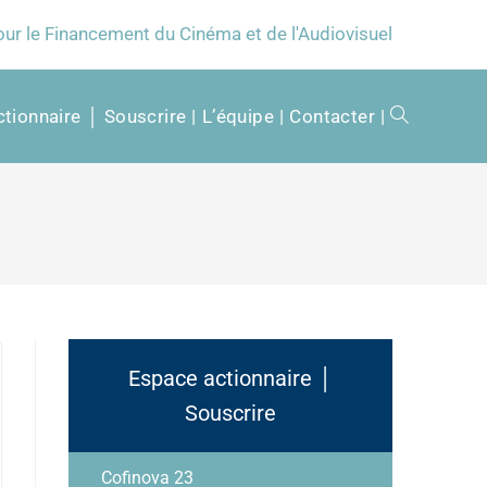
our le Financement du Cinéma et de l'Audiovisuel
tionnaire │ Souscrire
L’équipe
Contacter
Espace actionnaire │
Souscrire
Cofinova 23