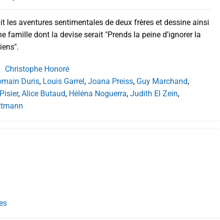
it les aventures sentimentales de deux frères et dessine ainsi
une famille dont la devise serait "Prends la peine d'ignorer la
iens".
Christophe Honoré
main Duris
,
Louis Garrel
,
Joana Preiss
,
Guy Marchand
,
Pisier
,
Alice Butaud
,
Héléna Noguerra
,
Judith El Zein
,
ttmann
es