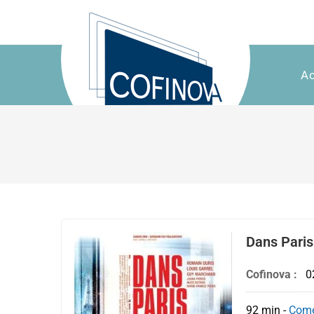
Ac
Dans Pari
Cofinova :
0
92 min
-
Comé