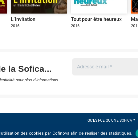
L’Invitation
Tout pour être heureux
Mar
2016
2016
201
e la Sofica...
entialité
pour plus d’informations.
QU’EST-CE QU’UNE SOFICA ?
utilisation des cookies par Cofinova afin de réaliser des statistiques.