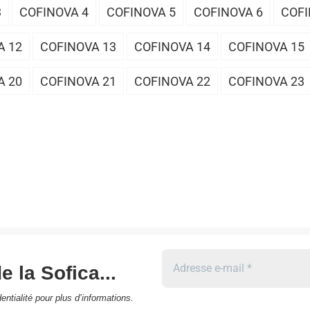
3
COFINOVA 4
COFINOVA 5
COFINOVA 6
COFI
A 12
COFINOVA 13
COFINOVA 14
COFINOVA 15
A 20
COFINOVA 21
COFINOVA 22
COFINOVA 23
e la Sofica...
entialité
pour plus d’informations.